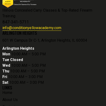
Illinois Concealed Carry Classes & Top-Rated Firearm
Training
847-341-5711
info@conditionyellowacademy.com
ARLINGTON HEIGHTS
601 W Campus Dr C-1, Arlington Heights, IL 60004
Arlington Heights
Mon
10:00 AM – 5:00 PM
Tue Closed
Wed
10:00 AM – 5:00 PM
Thu
10:00 AM – 5:00 PM
Fri
10:00 AM – 3:00 PM
Sat
10:00 AM – 3:00 PM
LINKS
Home
About Us