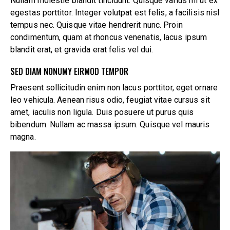
Nullam molestie blandit tincidunt. Quisque varius mi ut ex
egestas porttitor. Integer volutpat est felis, a facilisis nisl
tempus nec. Quisque vitae hendrerit nunc. Proin
condimentum, quam at rhoncus venenatis, lacus ipsum
blandit erat, et gravida erat felis vel dui.
SED DIAM NONUMY EIRMOD TEMPOR
Praesent sollicitudin enim non lacus porttitor, eget ornare
leo vehicula. Aenean risus odio, feugiat vitae cursus sit
amet, iaculis non ligula. Duis posuere ut purus quis
bibendum. Nullam ac massa ipsum. Quisque vel mauris
magna.