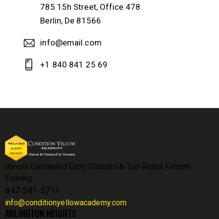
785 15h Street, Office 478
Berlin, De 81566
info@email.com
+1 840 841 25 69
Illinois Concealed Carry Classes & Top-Rated Firearm
Training
847-341-5711
info@conditionyellowacademy.com
ARLINGTON HEIGHTS